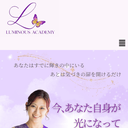
内
容
を
ス
キ
メ
ッ
ニ
プ
ュ
ー